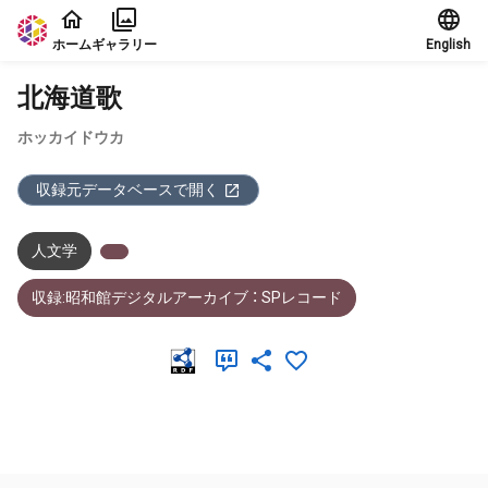
本文に飛ぶ
ホーム
ギャラリー
English
北海道歌
ホッカイドウカ
収録元データベースで開く
人文学
収録:昭和館デジタルアーカイブ ： SPレコード
メタデータ