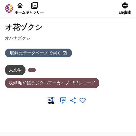
本文に飛ぶ
ホーム
ギャラリー
English
オ花ヅクシ
オハナズクシ
収録元データベースで開く
人文学
収録:昭和館デジタルアーカイブ ： SPレコード
メタデータ