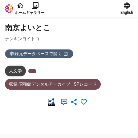
本文に飛ぶ
ホーム
ギャラリー
English
南京よいとこ
ナンキンヨイトコ
収録元データベースで開く
人文学
収録:昭和館デジタルアーカイブ ： SPレコード
メタデータ