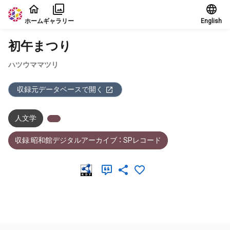
本文に飛ぶ
ホーム
ギャラリー
English
初午まつり
ハツウママツリ
収録元データベースで開く
人文学
収録:昭和館デジタルアーカイブ ： SPレコード
メタデータ