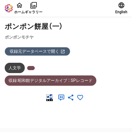
本文に飛ぶ
ホーム
ギャラリー
English
ポンポン餅屋（一）
ポンポンモチヤ
収録元データベースで開く
人文学
収録:昭和館デジタルアーカイブ ： SPレコード
メタデータ