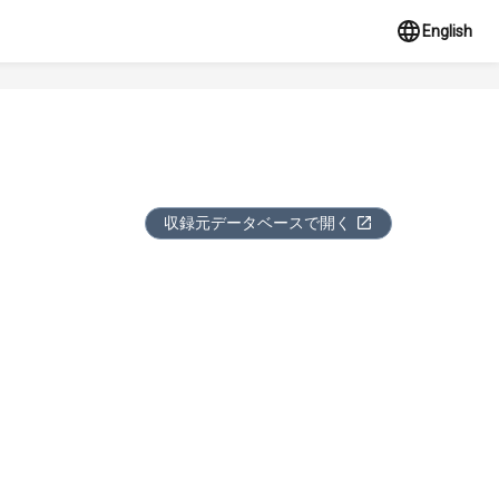
English
収録元データベースで開く