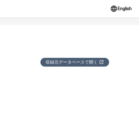
English
収録元データベースで開く