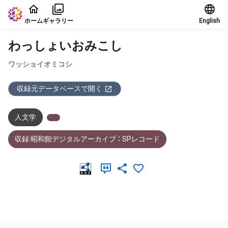
本文に飛ぶ
ホーム
ギャラリー
English
わっしょいおみこし
ワッショイオミコシ
収録元データベースで開く
人文学
収録:昭和館デジタルアーカイブ ： SPレコード
メタデータ