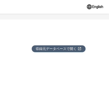
English
収録元データベースで開く