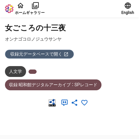
本文に飛ぶ
ホーム
ギャラリー
English
女ごころの十三夜
オンナゴコロノジュウサンヤ
収録元データベースで開く
人文学
収録:昭和館デジタルアーカイブ ： SPレコード
メタデータ