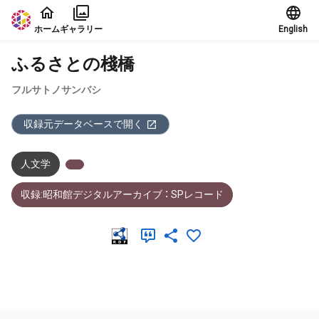
本文に飛ぶ
ホーム
ギャラリー
English
ふるさとの棧橋
フルサトノサンバシ
収録元データベースで開く
人文学
収録:昭和館デジタルアーカイブ ： SPレコード
メタデータ