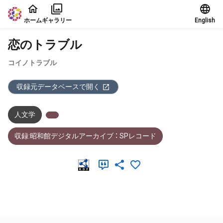
本文に飛ぶ
ホーム
ギャラリー
English
恋のトラブル
コイノトラブル
収録元データベースで開く
人文学
収録:昭和館デジタルアーカイブ ： SPレコード
メタデータ