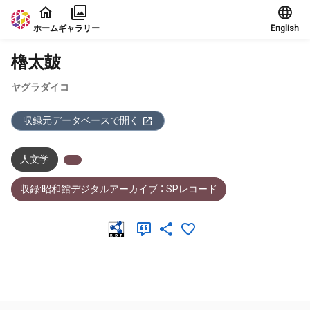
本文に飛ぶ
ホーム
ギャラリー
English
櫓太皷
ヤグラダイコ
収録元データベースで開く
人文学
収録:昭和館デジタルアーカイブ ： SPレコード
メタデータ