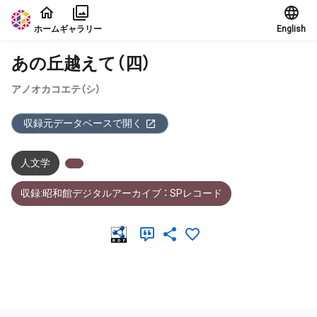
本文に飛ぶ
ホーム
ギャラリー
English
あの丘越えて（四）
アノオカコエテ（シ）
収録元データベースで開く
人文学
収録:昭和館デジタルアーカイブ ： SPレコード
メタデータ