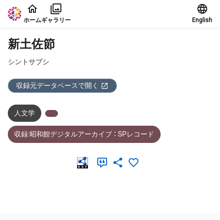
本文に飛ぶ
ホーム
ギャラリー
English
新土佐節
シントサブシ
収録元データベースで開く
人文学
収録:昭和館デジタルアーカイブ ： SPレコード
メタデータ