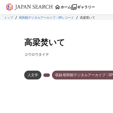
本文に飛ぶ
ホーム
ギャラリー
トップ
昭和館デジタルアーカイブ ： SPレコード
高梁焚いて
高梁焚いて
コウロウタイテ
人文学
収録:昭和館デジタルアーカイブ ： S