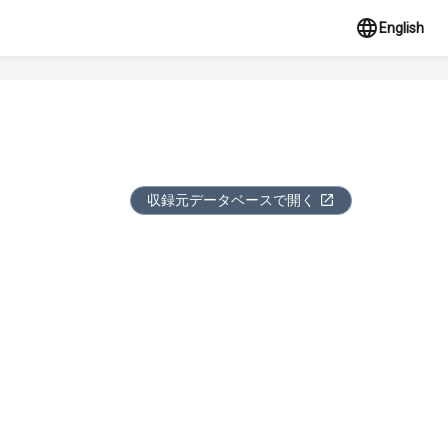
English
収録元データベースで開く