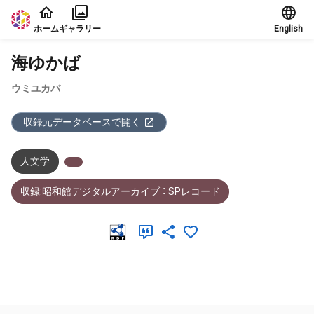
本文に飛ぶ
ホーム
ギャラリー
English
海ゆかば
ウミユカバ
収録元データベースで開く
人文学
収録:昭和館デジタルアーカイブ ： SPレコード
メタデータ