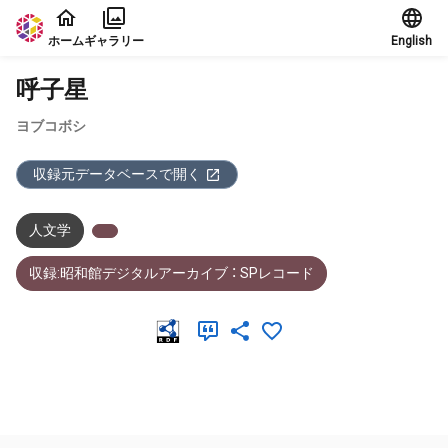
本文に飛ぶ
ホーム
ギャラリー
English
呼子星
ヨブコボシ
収録元データベースで開く
人文学
収録:昭和館デジタルアーカイブ ： SPレコード
メタデータ