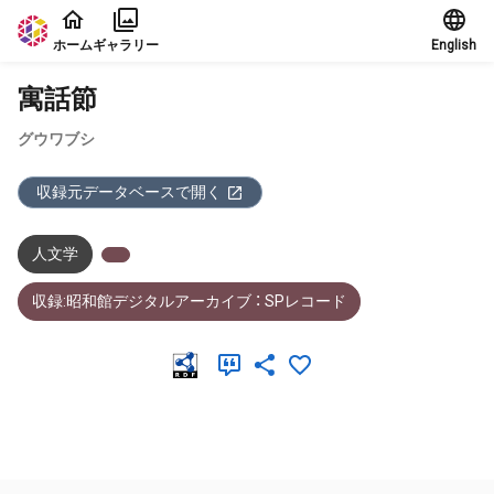
本文に飛ぶ
ホーム
ギャラリー
English
寓話節
グウワブシ
収録元データベースで開く
人文学
収録:昭和館デジタルアーカイブ ： SPレコード
メタデータ