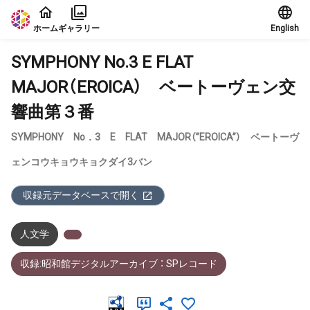
本文に飛ぶ
ホーム
ギャラリー
English
SYMPHONY No.3 E FLAT
MAJOR（EROICA） ベートーヴェン交
響曲第３番
SYMPHONY No．3 E FLAT MAJOR（”EROICA”） ベートーヴ
ェンコウキョウキョクダイ3バン
収録元データベースで開く
人文学
収録:昭和館デジタルアーカイブ ： SPレコード