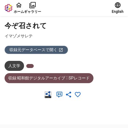
本文に飛ぶ
ホーム
ギャラリー
English
今ぞ召されて
イマゾメサレテ
収録元データベースで開く
人文学
収録:昭和館デジタルアーカイブ ： SPレコード
メタデータ