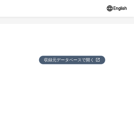
English
収録元データベースで開く