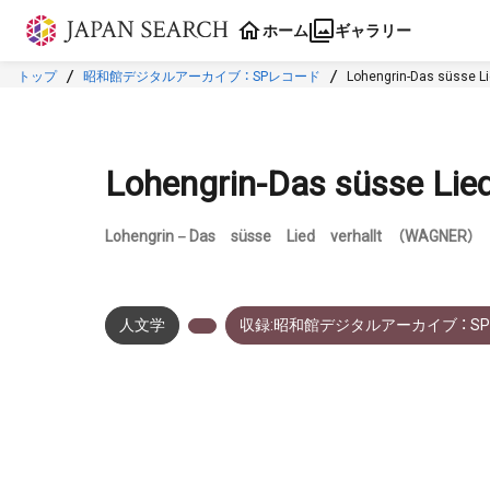
本文に飛ぶ
ホーム
ギャラリー
トップ
昭和館デジタルアーカイブ ： SPレコード
Lohengrin-Das süsse L
Lohengrin-Das süsse Lie
Lohengrin－Das süsse Lied verhallt （WAGNER）
人文学
収録:昭和館デジタルアーカイブ ： S