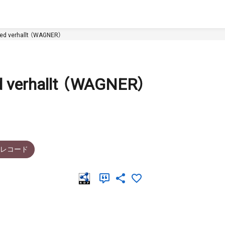
ied verhallt （WAGNER）
d verhallt （WAGNER）
Pレコード