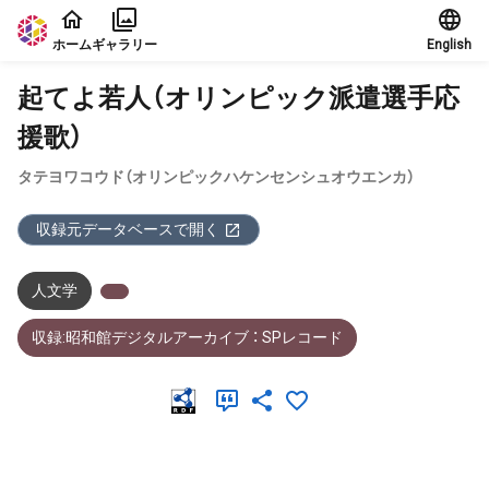
本文に飛ぶ
ホーム
ギャラリー
English
起てよ若人（オリンピック派遣選手応
援歌）
タテヨワコウド（オリンピックハケンセンシュオウエンカ）
収録元データベースで開く
人文学
収録:昭和館デジタルアーカイブ ： SPレコード