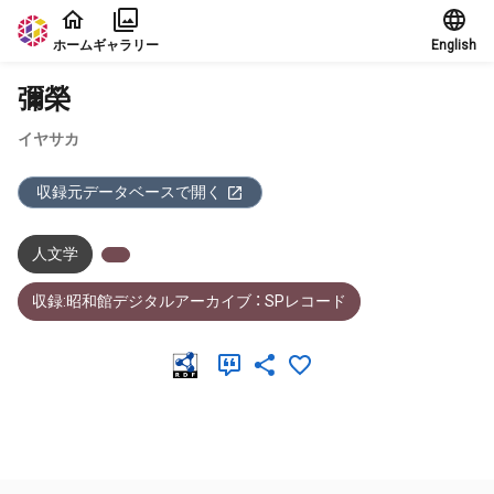
本文に飛ぶ
ホーム
ギャラリー
English
彌榮
イヤサカ
収録元データベースで開く
人文学
収録:昭和館デジタルアーカイブ ： SPレコード
メタデータ