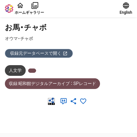
本文に飛ぶ
ホーム
ギャラリー
English
お馬・チャボ
オウマ・チャボ
収録元データベースで開く
人文学
収録:昭和館デジタルアーカイブ ： SPレコード
メタデータ