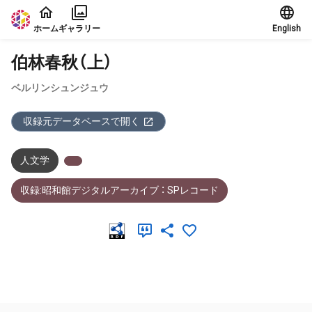
本文に飛ぶ
ホーム
ギャラリー
English
伯林春秋（上）
ベルリンシュンジュウ
収録元データベースで開く
人文学
収録:昭和館デジタルアーカイブ ： SPレコード
メタデータ