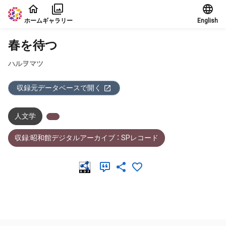
本文に飛ぶ
ホーム
ギャラリー
English
春を待つ
ハルヲマツ
収録元データベースで開く
人文学
収録:昭和館デジタルアーカイブ ： SPレコード
メタデータ