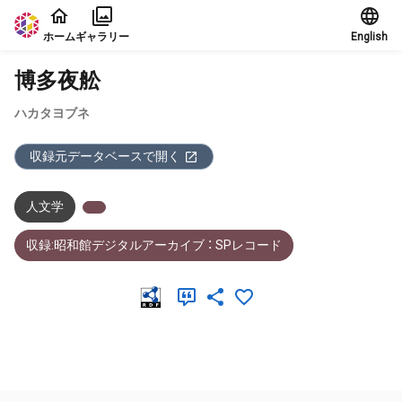
本文に飛ぶ
ホーム
ギャラリー
English
博多夜舩
ハカタヨブネ
収録元データベースで開く
人文学
収録:昭和館デジタルアーカイブ ： SPレコード
メタデータ