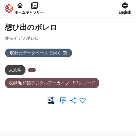
本文に飛ぶ
ホーム
ギャラリー
English
想ひ出のボレロ
オモイデノボレロ
収録元データベースで開く
人文学
収録:昭和館デジタルアーカイブ ： SPレコード
メタデータ