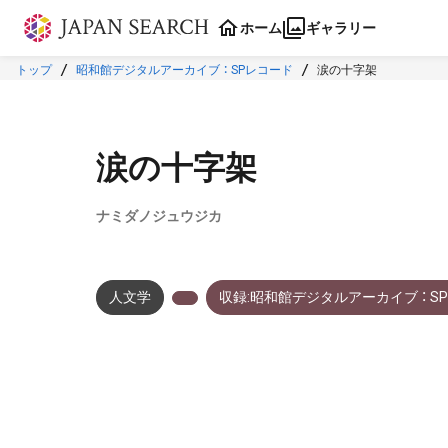
本文に飛ぶ
ホーム
ギャラリー
トップ
昭和館デジタルアーカイブ ： SPレコード
涙の十字架
涙の十字架
ナミダノジュウジカ
人文学
収録:昭和館デジタルアーカイブ ： S