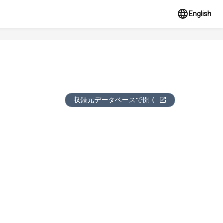
English
収録元データベースで開く