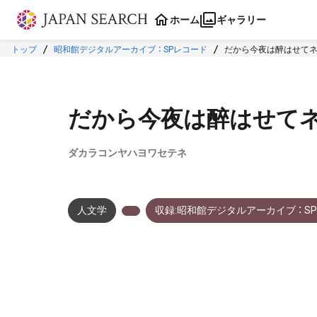
本文に飛ぶ
ホーム
ギャラリー
トップ
昭和館デジタルアーカイブ ： SPレコード
だから今夜は醉はせて
だから今夜は醉はせて
ダカラコンヤハヨワセテネ
人文学
収録:昭和館デジタルアーカイブ ： S