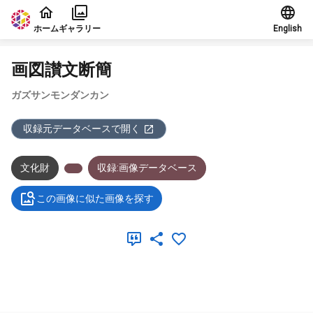
本文に飛ぶ
ホーム
ギャラリー
English
画図讃文断簡
ガズサンモンダンカン
収録元データベースで開く
文化財
収録:画像データベース
この画像に似た画像を探す
メタデータ