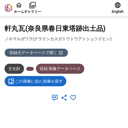
本文に飛ぶ
ホーム
ギャラリー
English
軒丸瓦(奈良県春日東塔跡出土品)
ノキマルガワラ(ナラケンカスガトウトウアトシュツドヒン)
収録元データベースで開く
文化財
収録:画像データベース
この画像に似た画像を探す
メタデータ