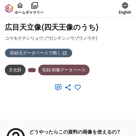
本文に飛ぶ
ホーム
ギャラリー
English
広目天立像(四天王像のうち)
コウモクテンリュウゾウ(シテンノウゾウノウチ)
収録元データベースで開く
文化財
収録:画像データベース
メタデータ
どうやったらこの資料の画像を使えるの？