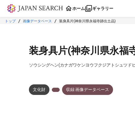
本文に飛ぶ
ホーム
ギャラリー
トップ
画像データベース
装身具片(神奈川県永福寺跡出土品)
装身具片(神奈川県永福
ソウシングヘン(カナガワケンヨウフクジアトシュツドヒ
文化財
収録:画像データベース