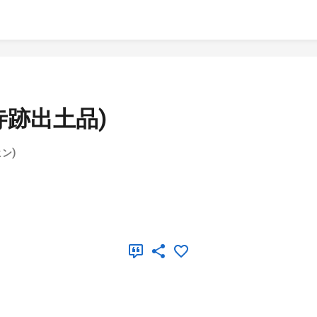
寺跡出土品)
ン)