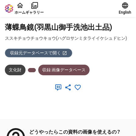
本文に飛ぶ
ホーム
ギャラリー
English
薄蝶鳥鏡(羽黒山御手洗池出土品)
ススキチョウチョウキョウ(ハグロサンミタライイケシュドヒン)
収録元データベースで開く
文化財
収録:画像データベース
メタデータ
どうやったらこの資料の画像を使えるの？