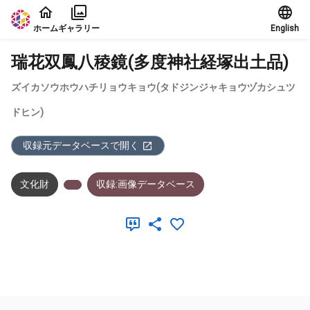
本文に飛ぶ
ホーム
ギャラリー
English
瑞花双鳳八稜鏡(多度神社経塚出土品)
ズイカソウホウハチリョウキョウ(タドジンジャキョウヅカシュツ
ドヒン)
収録元データベースで開く
文化財
収録:画像データベース
メタデータ