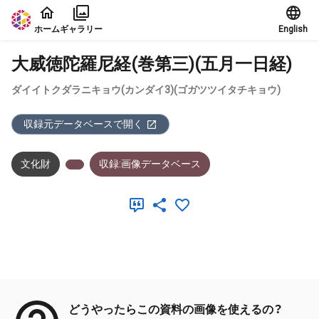
本文に飛ぶ
ホーム
ギャラリー
English
大威徳陀羅尼経(巻第三)(五月一日経)
ダイイトクダラニキョウ(カンダイ3)(ゴガツツイタチキョウ)
収録元データベースで開く
文化財
収録:画像データベース
メタデータ
どうやったらこの資料の画像を使えるの？