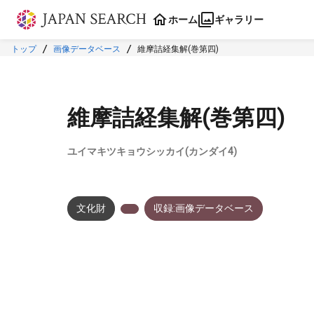
本文に飛ぶ
ホーム
ギャラリー
トップ
画像データベース
維摩詰経集解(巻第四)
維摩詰経集解(巻第四)
ユイマキツキョウシッカイ(カンダイ4)
文化財
収録:画像データベース