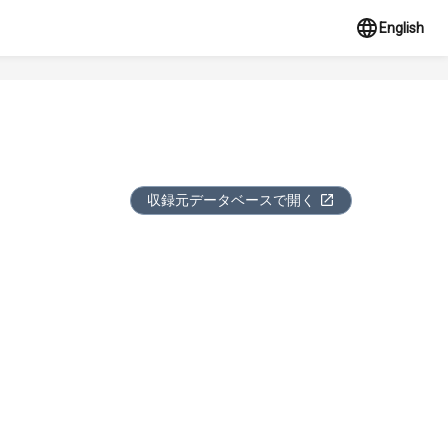
English
収録元データベースで開く