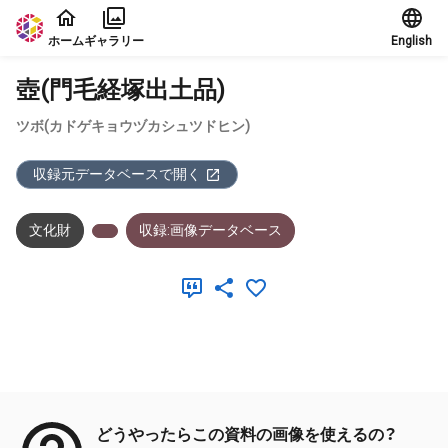
本文に飛ぶ
ホーム
ギャラリー
English
壺(門毛経塚出土品)
ツボ(カドゲキョウヅカシュツドヒン)
収録元データベースで開く
文化財
収録:画像データベース
メタデータ
どうやったらこの資料の画像を使えるの？