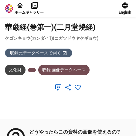
本文に飛ぶ
ホーム
ギャラリー
English
華厳経(巻第一)(二月堂焼経)
ケゴンキョウ(カンダイ1)(ニガツドウヤケギョウ)
収録元データベースで開く
文化財
収録:画像データベース
メタデータ
どうやったらこの資料の画像を使えるの？