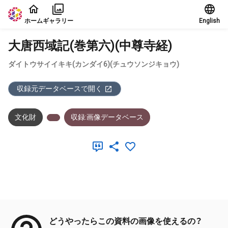
本文に飛ぶ
ホーム
ギャラリー
English
大唐西域記(巻第六)(中尊寺経)
ダイトウサイイキキ(カンダイ6)(チュウソンジキョウ)
収録元データベースで開く
文化財
収録:画像データベース
メタデータ
どうやったらこの資料の画像を使えるの？