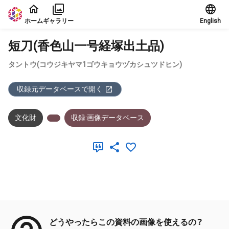
本文に飛ぶ
ホーム
ギャラリー
English
短刀(香色山一号経塚出土品)
タントウ(コウジキヤマ1ゴウキョウヅカシュツドヒン)
収録元データベースで開く
文化財
収録:画像データベース
メタデータ
どうやったらこの資料の画像を使えるの？