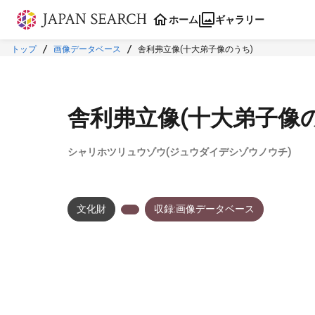
本文に飛ぶ
ホーム
ギャラリー
トップ
画像データベース
舎利弗立像(十大弟子像のうち)
舎利弗立像(十大弟子像
シャリホツリュウゾウ(ジュウダイデシゾウノウチ)
文化財
収録:画像データベース