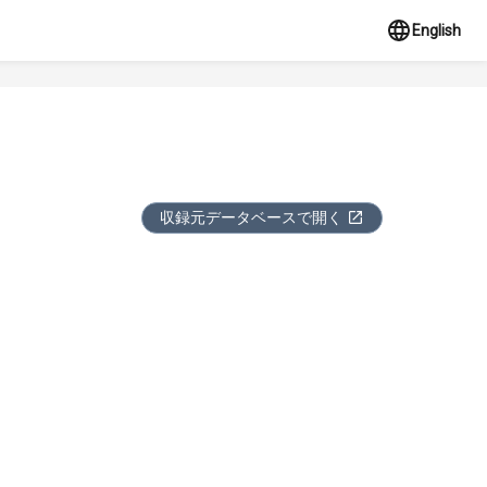
English
収録元データベースで開く