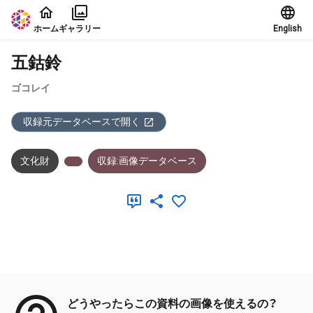
本文に飛ぶ
ホーム
ギャラリー
English
五鈷鈴
ゴコレイ
収録元データベースで開く
文化財
収録:画像データベース
メタデータ
どうやったらこの資料の画像を使えるの？