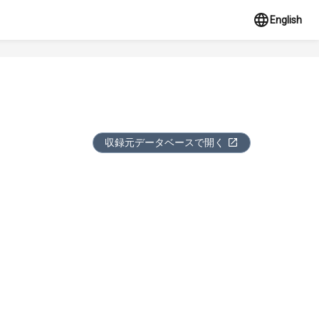
English
収録元データベースで開く