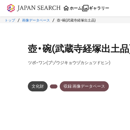
本文に飛ぶ
ホーム
ギャラリー
トップ
画像データベース
壺・碗(武蔵寺経塚出土品)
壺・碗(武蔵寺経塚出土品
ツボ・ワン(ブゾウジキョウヅカシュツドヒン)
文化財
収録:画像データベース