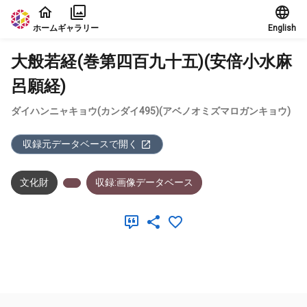
本文に飛ぶ
ホーム
ギャラリー
English
大般若経(巻第四百九十五)(安倍小水麻
呂願経)
ダイハンニャキョウ(カンダイ495)(アベノオミズマロガンキョウ)
収録元データベースで開く
文化財
収録:画像データベース
メタデータ