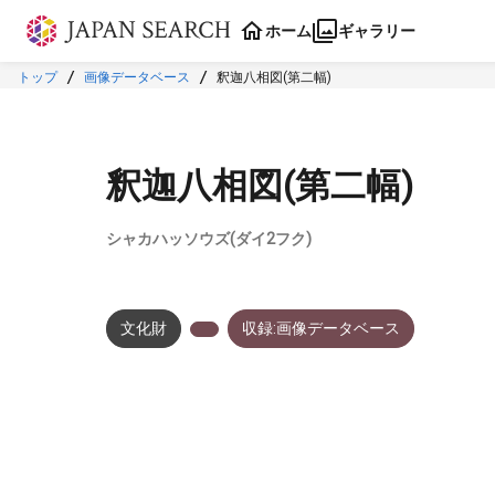
本文に飛ぶ
ホーム
ギャラリー
トップ
画像データベース
釈迦八相図(第二幅)
釈迦八相図(第二幅)
シャカハッソウズ(ダイ2フク)
文化財
収録:画像データベース