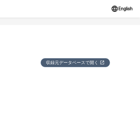
English
収録元データベースで開く