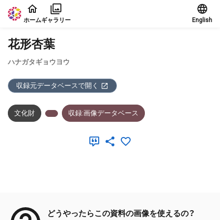
本文に飛ぶ
ホーム
ギャラリー
English
花形杏葉
ハナガタギョウヨウ
収録元データベースで開く
文化財
収録:画像データベース
メタデータ
どうやったらこの資料の画像を使えるの？