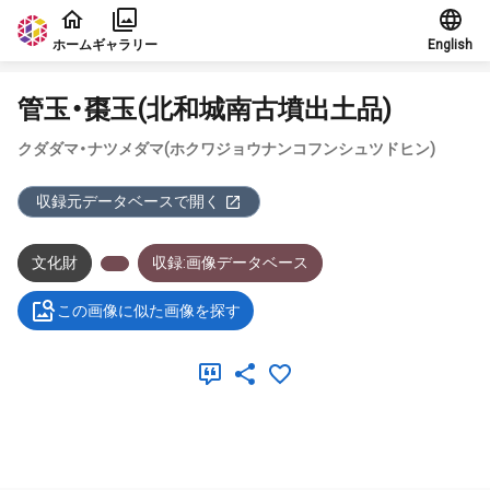
本文に飛ぶ
ホーム
ギャラリー
English
管玉・棗玉(北和城南古墳出土品)
クダダマ・ナツメダマ(ホクワジョウナンコフンシュツドヒン)
収録元データベースで開く
文化財
収録:画像データベース
この画像に似た画像を探す
メタデータ